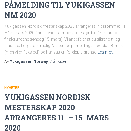
PÅMELDING TIL YUKIGASSEN
NM 2020
Yukigassen Nordisk mesterskap 2020 arrangeres i tidsrommet 11.
– 15. mars 2020 (Innledende kamper spilles lørdag 14. mars og
finalerundene søndag 15. mars). Vi anbefaler at du sikrer ditt lag
plass så tidlig som mulig. Vi stenger påmeldingen søndag 8. mars
(men vi er fleksibel) og har satt en foreløpig grense
Les mer…
Av
Yukigassen Norway
,
7 år
siden
NYHETER
YUKIGASSEN NORDISK
MESTERSKAP 2020
ARRANGERES 11. – 15. MARS
2020