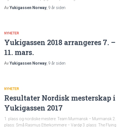
Av
Yukigassen Norway
,
9 år
siden
NYHETER
Yukigassen 2018 arrangeres 7. –
11. mars.
Av
Yukigassen Norway
,
9 år
siden
NYHETER
Resultater Nordisk mesterskap i
Yukigassen 2017
1. plass og nordiske mestere: Team Murmansk – Murmansk 2.
plass: Små Rasmus Etterkommere – Vardø 3. plass: The Flying