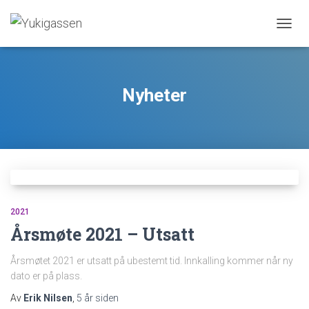
VIS/S
NAVIG
Nyheter
2021
Årsmøte 2021 – Utsatt
Årsmøtet 2021 er utsatt på ubestemt tid. Innkalling kommer når ny
dato er på plass.
Av
Erik Nilsen
,
5 år
siden