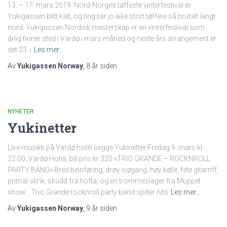
13. – 17. mars 2019. Nord-Norges tøffeste vinterfestival er
Yukigassen blitt kalt, og ting blir jo ikke stort tøffere så brutalt langt
nord. Yukigassen Nordisk mesterskap er en vinterfestival som
årlig finner sted i Vardø i mars måned og neste års arrangement er
det 23. i
Les mer…
Av
Yukigassen Norway
,
8 år
siden
NYHETER
Yukinetter
Live musikk på Vardø hotel begge Yukinetter Fredag 9. mars kl
22.00, Vardø Hotel, bill pris kr 320 «TRIO GRANDE – ROCKNROLL
PARTY BAND» Bred beinføring, drøy sjøgang, høy kølle, fete gitarriff,
primal skrik, skudd fra hofta, og en trommeslager fra Muppet
show… Trio Grande rocknroll party band spiller hits
Les mer…
Av
Yukigassen Norway
,
9 år
siden